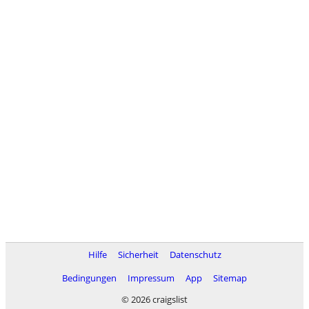
Hilfe
Sicherheit
Datenschutz
Bedingungen
Impressum
App
Sitemap
© 2026 craigslist