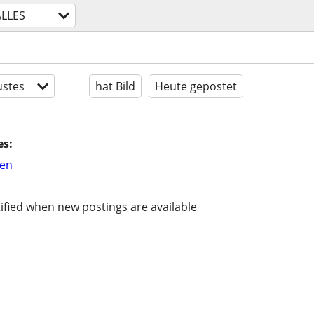
ALLES
stes
hat Bild
Heute gepostet
es:
hen
ified when new postings are available