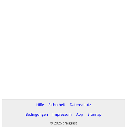
Hilfe
Sicherheit
Datenschutz
Bedingungen
Impressum
App
Sitemap
© 2026 craigslist